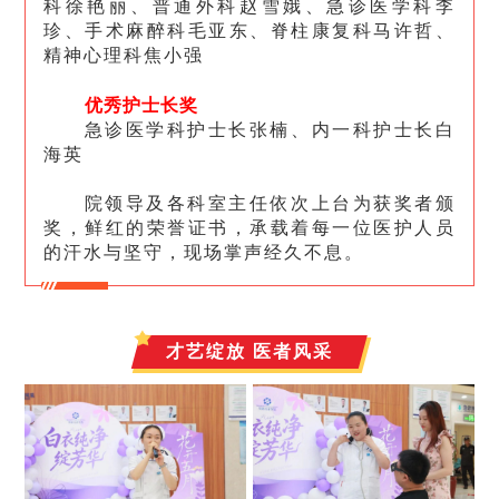
科徐艳丽、普通外科赵雪娥、急诊医学科李
珍、手术麻醉科毛亚东、脊柱康复科马许哲、
精神心理科焦小强
优秀护士长奖
急诊医学科护士长张楠、内一科护士长白
海英
院领导及各科室主任依次上台为获奖者颁
奖，鲜红的荣誉证书，承载着每一位医护人员
的汗水与坚守，现场掌声经久不息。
才艺绽放 医者风采