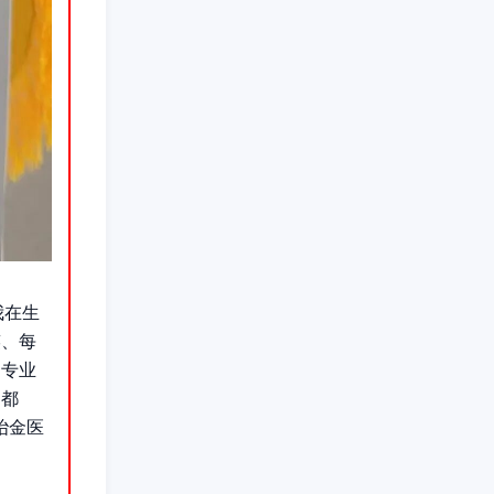
我在生
笑、每
们专业
切都
冶金医