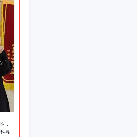
就医，
外科寻