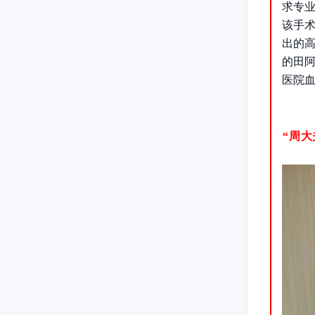
求专
该手
出的
的田
医院
“周