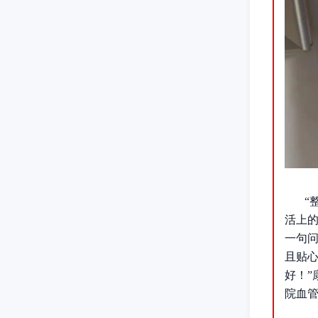
“
活上
一句
且贴
好！
院血