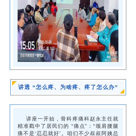
讲透 “怎么疼、为啥疼、疼了怎么办”
讲座一开始，
骨科
疼痛科
赵永主任就
精准戳中了居民们的 “痛点”：“颈肩腰腿
痛不是‘忍忍就好’。咱们不少叔叔阿姨总