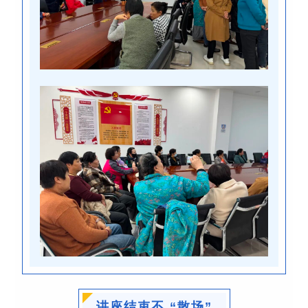
讲座结束不 “散场”