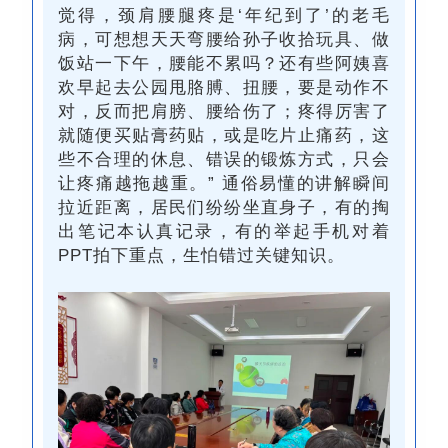
觉得，颈肩腰腿疼是‘年纪到了’的老毛
病，可想想天天弯腰给孙子收拾玩具、做
饭站一下午，腰能不累吗？还有些阿姨喜
欢早起去公园甩胳膊、扭腰，要是动作不
对，反而把肩膀、腰给伤了；疼得厉害了
就随便买贴膏药贴，或是吃片止痛药，这
些不合理的休息、错误的锻炼方式，只会
让
疼痛越拖越重
。” 通俗易懂的讲解瞬间
拉近距离，居民们纷纷坐直身子，有的掏
出笔记本认真记录，有的举起手机对着
PPT拍下重点，生怕错过关键知识。