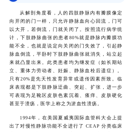
从解剖角度看，人的四肢静脉内有瓣膜像定
向开闭的门一样，只允许静脉血向心回流，门可
以大开，若倒流，门就关闭了。按照流行病学统
计，下肢静脉曲张的患者80%就是静脉内瓣膜功
能不全，也就是说定向关闭的门失效了，引起静
脉血倒流，平卧时下肢静脉曲张就消失，站立起
来就凸显出来。此类患者均为继发症（如长期站
立、重体力劳动者、妊娠、静脉血栓后遗症）。
只有20%是先天性发育异常或遗传因素所致。临
床表现都是下肢静脉迂曲、突起、扩张，进一步
可表现为足靴区皮肤色素沉着、瘙痒、皮肤硬化
甚至于溃疡，医学上称之为淤血性溃疡。
1994年，在美国夏威夷国际血管科大会上提
出了对慢性静脉功能不全进行了 CEAP 分类临床