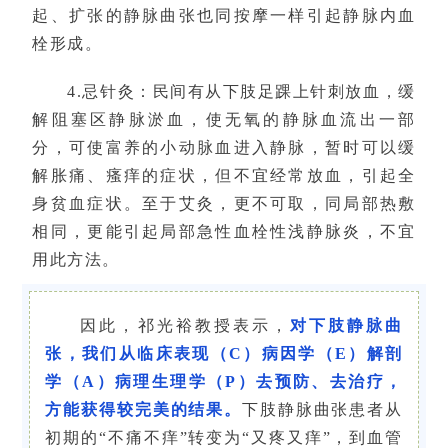
起、扩张的静脉曲张也同按摩一样引起静脉内血
栓形成。
4.忌针灸：民间有从下肢足踝上针刺放血，缓
解阻塞区静脉淤血，使无氧的静脉血流出一部
分，可使富养的小动脉血进入静脉，暂时可以缓
解胀痛、瘙痒的症状，但不宜经常放血，引起全
身贫血症状。至于艾灸，更不可取，同局部热敷
相同，更能引起局部急性血栓性浅静脉炎，不宜
用此方法。
因此，
祁光裕
教授表示，
对下肢静脉曲
张，我们从临床表现（C）病因学（E）解剖
学（A）病理生理学（P）去预防、去治疗，
方能获得较完美的结果。
下肢静脉曲张患者从
初期的“不痛不痒”转变为“又疼又痒”，到血管