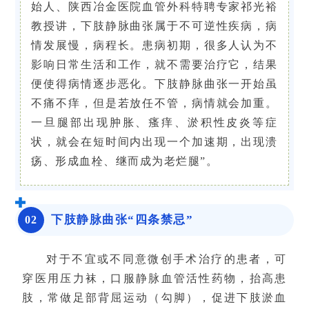
始人、
陕西冶金医院
血管外科
特聘专家
祁光裕
教授讲，
下肢
静脉曲张属于不可逆性疾病，病
情发展慢，病程长。患病初期，很多人认为不
影响日常生活和工作，就不需要治疗它，结果
便使得病情逐步恶化。下肢静脉曲张一开始虽
不痛不痒，但是若放任不管，病情就会加重。
一旦腿部出现肿胀、瘙痒、淤积性皮炎等症
状，就会在短时间内出现一个加速期，出现溃
疡、形成血栓、继而成为老烂腿”。
下肢静脉曲张“四条禁忌”
0
2
对于不宜或不同意微创手术治疗的患者，可
穿医用压力袜，口服静脉血管活性药物，抬高患
肢，常做足部背屈运动（勾脚），促进下肢淤血