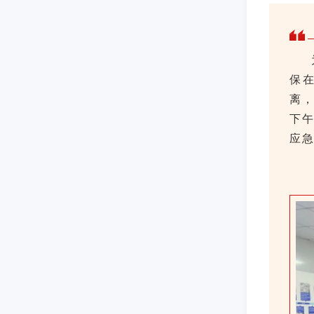
保
离，
下
应