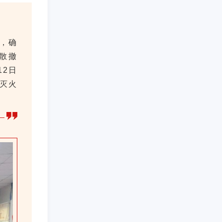
，确
散撤
12日
灭火