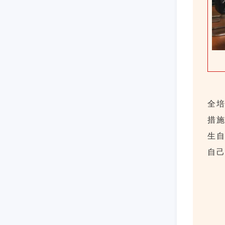
全
措
生
自