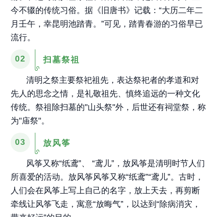
今不辍的传统习俗。
据《旧唐书》记载：“大历二年二
月壬午，幸昆明池踏青。”可见，踏青春游的习俗早已
流行。
02
扫墓祭祖
清明之祭主要祭祀祖先，表达祭祀者的孝道和对
先人的思念之情，是礼敬祖先、慎终追远的一种文化
传统。祭祖除扫墓的"山头祭"外，后世还有祠堂祭，称
为"庙祭"。
03
放风筝
风筝又称“纸鸢”、 “鸢儿”，放风筝是清明时节人们
所喜爱的活动。放风筝风筝又称“纸鸢”“鸢儿”。古时，
人们会在风筝上写上自己的名字，放上天去，再剪断
牵线让风筝飞走，寓意“放晦气”，以达到“除病消灾，