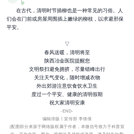
在古代，清明时节插柳也是一种常见的习俗。人
们会在门前或房屋周围插上嫩绿的柳枝，以求避邪保
平安。
▽
春风送暖，清明将至
陕西冶金医院提醒您
文明祭扫避免拥挤，尽量错峰出行
关注天气变化，随时增减衣物
外出郊游注意饮食饮水卫生
度过一个平安、健康的清明假期
祝大家清明安康
-END-
编辑排版丨宣传部 李倩倩
(配图部分来源于网络版权属于作者，本微信号致力于科普宣