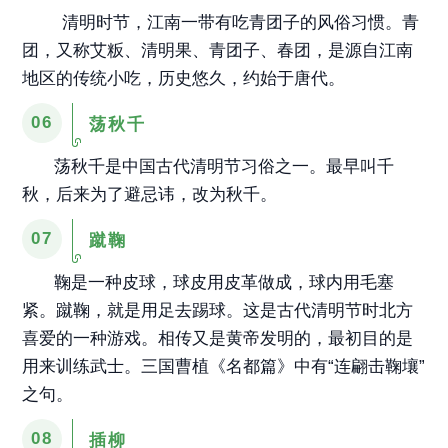
清明时节，江南一带有吃青团子的风俗习惯。青
团，又称艾粄、清明果、青团子、春团，是源自江南
地区的传统小吃，历史悠久，约始于唐代。
06
荡秋千
荡秋千是中国古代清明节习俗之一。最早叫千
秋，后来为了避忌讳，改为秋千。
07
蹴鞠
鞠是一种皮球，球皮用皮革做成，球内用毛塞
紧。蹴鞠，就是用足去踢球。这是古代清明节时北方
喜爱的一种游戏。相传又是黄帝发明的，最初目的是
用来训练武士。三国曹植《名都篇》中有“连翩击鞠壤”
之句。
08
插柳