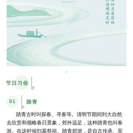
节日习俗
01
踏青
踏青古时叫探春、寻春等。清明节期间到大自然
去欣赏和领略春日景象，郊外远足，这种踏青也叫春
游。在这时候扫墓祭祖、踏青郊游，是自古传承、至