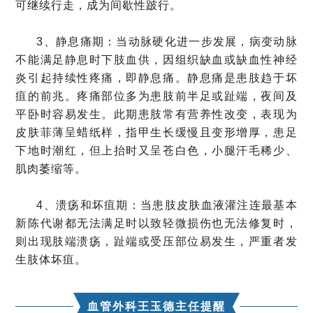
可继续行走，成为间歇性跛行。
3、静息痛期：当动脉硬化进一步发展，病变动脉
不能满足静息时下肢血供，因组织缺血或缺血性神经
炎引起持续性疼痛，即静息痛。静息痛是患肢趋于坏
疽的前兆。疼痛部位多为患肢前半足或趾端，夜间及
平卧时容易发生。此期患肢常有营养性改变，表现为
皮肤菲薄呈蜡纸样，指甲生长缓慢且变形增厚，患足
下地时潮红，但上抬时又呈苍白色，小腿汗毛稀少、
肌肉萎缩等。
4、溃疡和坏疽期：当患肢皮肤血液灌注连最基本
新陈代谢都无法满足时以致轻微损伤也无法修复时，
则出现肢端溃疡，趾端或受压部位易发生，严重者发
生肢体坏疽。
血管外科王玉德主任提醒