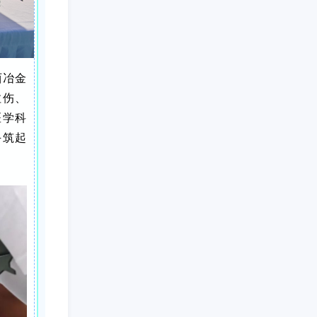
西冶金
拉伤、
医学科
手筑起