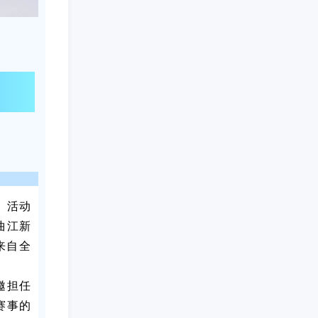
开赛
。活动
曲江新
来自全
邀担任
赛事的