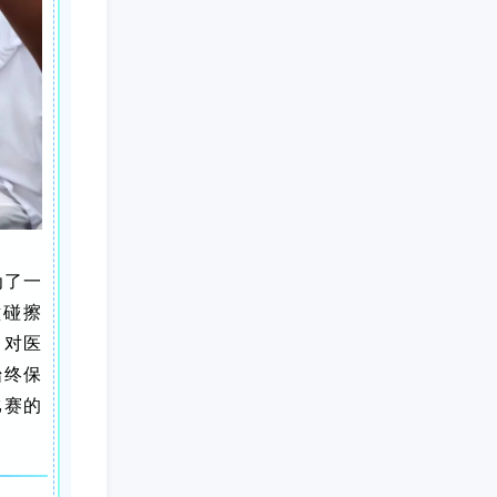
为了一
磕碰擦
，对医
始终保
比赛的