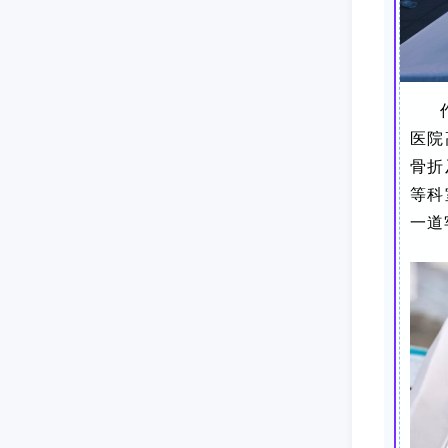
医院
骨折
等科
一道