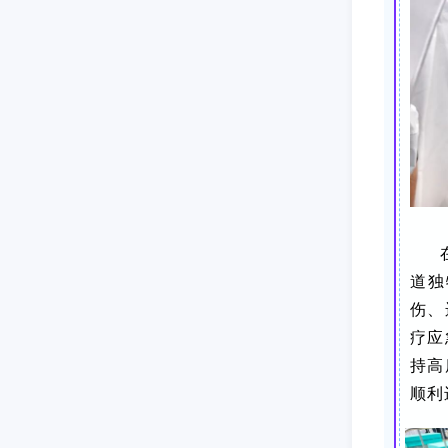
道独
伤、
疗应
持高
顺利