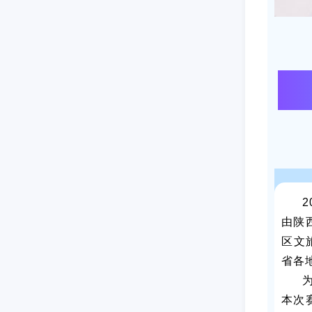
圆
由陕
区文
省各
本次