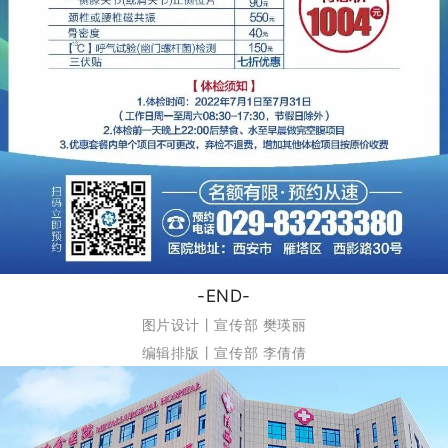
-END-
图片设计丨
宣传部
樊瑛丽
编辑排版丨宣传部 李倩倩