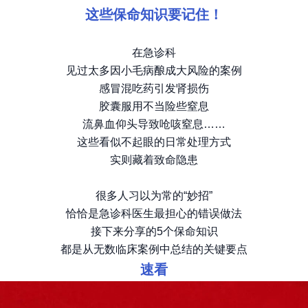
这些保命知识要记住！
在急诊科
见过太多因小毛病酿成大风险的案例
感冒混吃药引发肾损伤
胶囊服用不当险些窒息
流鼻血仰头导致呛咳窒息……
这些看似不起眼的日常处理方式
实则藏着致命隐患
很多人习以为常的“妙招”
恰恰是急诊科医生最担心的错误做法
接下来分享的5个保命知识
都是从无数临床案例中总结的关键要点
速看