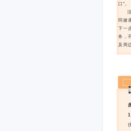
口”。
同健
下一
务，
及周