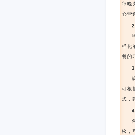
每晚
心营
样化
餐的
可根
式，
松，