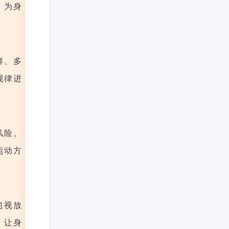
，为身
鲜、多
规律进
风险。
运动方
忽视放
，让身