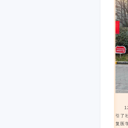
1
引了
复医