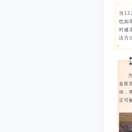
当1
也如
对健
活方
金医
动，
正可