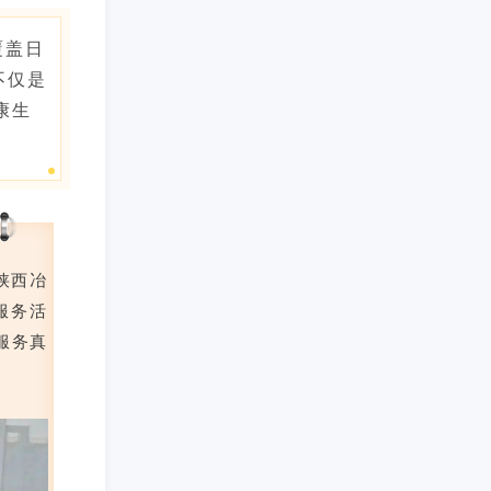
覆盖日
不仅是
康生
陕西冶
服务活
服务真