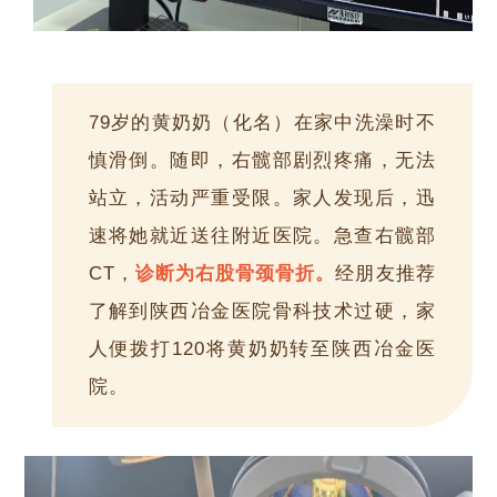
79岁的黄奶奶（化名）在家中洗澡时不
慎滑倒。随即，右髋部剧烈疼痛，无法
站立，活动严重受限。家人发现后，迅
速将她就近送往附近医院。急查右髋部
CT，
诊断为右股骨颈骨折。
经朋友推荐
了解到陕西冶金医院骨科技术过硬，家
人便拨打120将黄奶奶转至陕西冶金医
院。