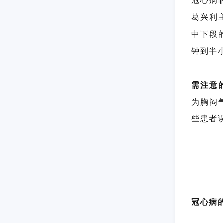
冠心病
葛兴利
中下段
钟到半
需注意
为胸闷
些患者
冠心病