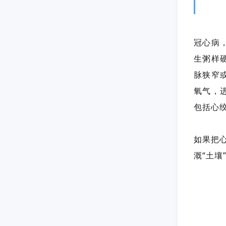
冠心病
生粥样
脉狭窄
氧气，
包括心
如果把心
溉“土壤