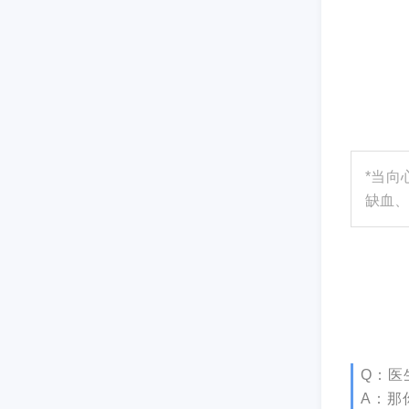
*当向
缺血、
Q：医
A：那