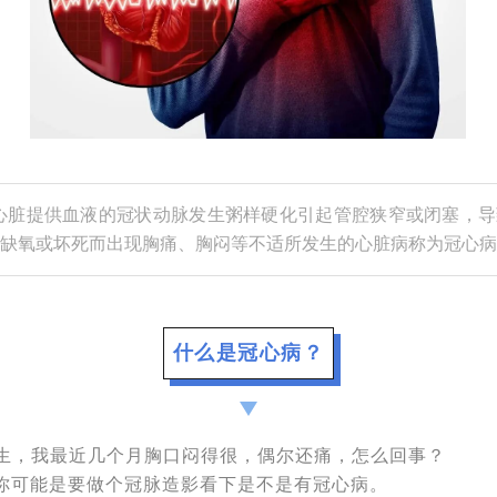
心脏提供血液的冠状动脉发生粥样硬化引起管腔狭窄或闭塞，导
缺氧或坏死而出现胸痛、胸闷等不适所发生的心脏病称为冠心病
什么是冠心病？
生，我最近几个月胸口闷得很，偶尔还痛，怎么回事？
你可能是要做个冠脉造影看下是不是有冠心病。