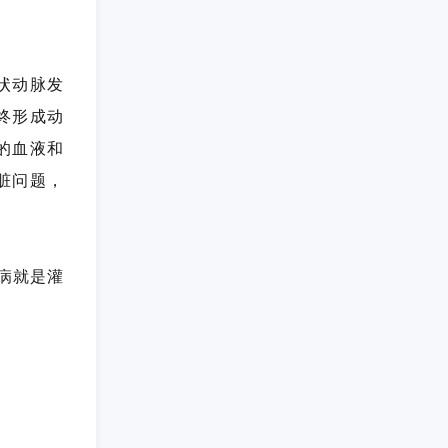
状动脉发
终形成动
的血液和
脏问题，
病就是灌
。