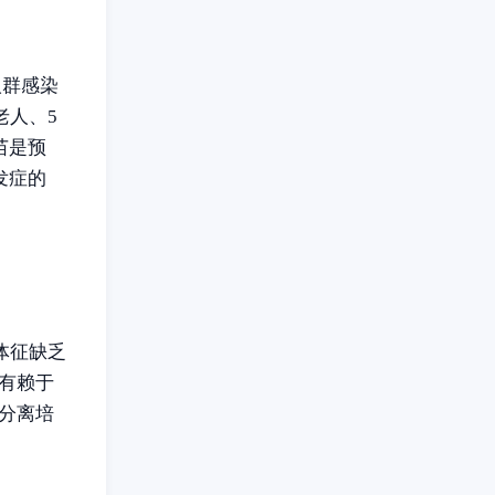
人群感染
老人、5
苗是预
发症的
体征缺乏
有赖于
分离培