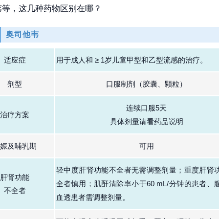
韦等，这几种药物区别在哪？
奥司他韦
适应症
用于成人和 ≥ 1岁儿童甲型和乙型流感的治疗
。
剂型
口服制剂（胶囊、颗粒）
连续口服5天
治疗方案
具体剂量请看药品说明
娠及哺乳期
可用
轻中度肝肾功能不全者无需调整剂量；重度肝肾
肝肾功能
全者慎用；
肌酐清除率小于60 mL/分钟的患者、
不全者
血透患者需调整剂量
。