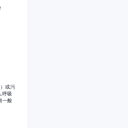
2
生）或污
人呼吸
期一般