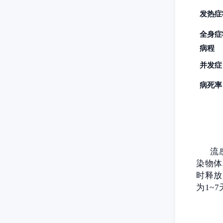
发热症
全身症
病程
并发症
病死率
流
染物体
时释放
为1~