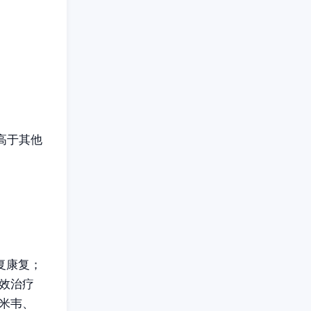
高于其他
复康复；
效治疗
米韦、