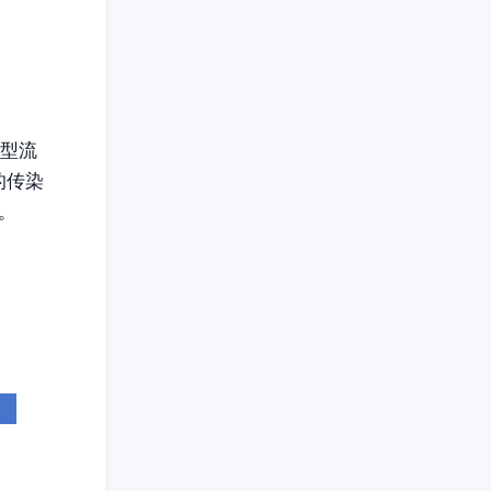
甲型流
的传染
。