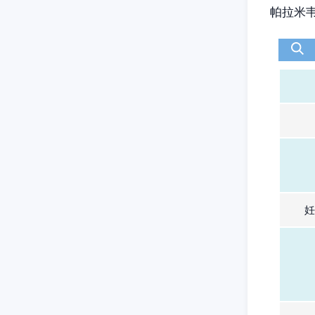
帕拉米
妊