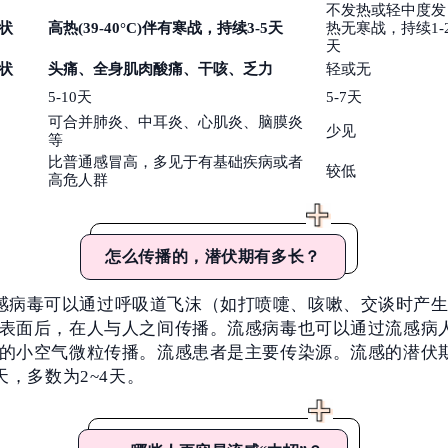
不发热或轻中度发
状
高热(39-40°C)伴有寒战，持续3-5天
热无寒战，持续1-
天
状
头痛、全身肌肉酸痛、干咳
、
乏力
轻或无
5-10天
5-7天
可合并肺炎、中耳炎、心肌炎、脑膜炎
少见
等
比普通感冒高，多见于有基础疾病或者
较低
高危人群
怎么传播的，潜伏期有多长？
感病毒可以通过呼吸道飞沫（如打喷嚏、咳嗽、交谈时产
表面后，在人与人之间传播。流感病毒也可以通过流感病
的小空气微粒传播。流感患者是主要传染源。流感的潜伏
7天，多数为2~4天。