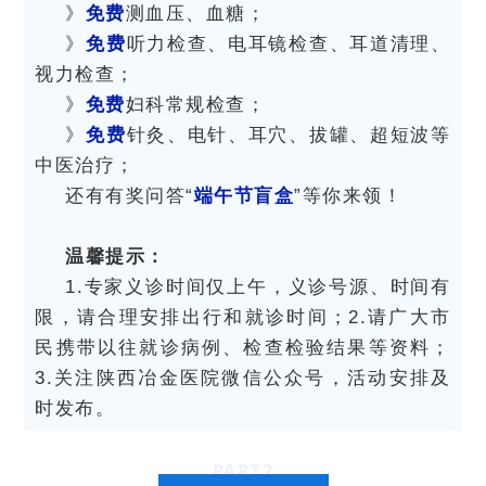
》
免费
测血压、血糖；
》
免费
听力检查、电耳镜检查、耳道清理、
视力检查；
》
免费
妇科常规检查；
》
免费
针灸、电针、耳穴、拔罐、超短波等
中医治疗；
还有有奖问答“
端午节盲盒
”等你来领！
温馨提示：
1.专家义诊时间仅上午，义诊号源、时间有
限，请合理安排出行和就诊时间；2.请广大市
民携带以往就诊病例、检查检验结果等资料；
3.关注陕西冶金医院微信公众号，活动安排及
时发布。
PART
2