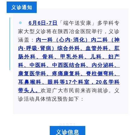
义诊通知
6月6日-7日
「端午送安康」多学科专
家大型义诊将在陕西冶金医院举行，义诊
涵盖：
内一科（心内·消化）内二科（神
内·呼吸·肾病）综合外科
、
血管外科
、
肛
肠外科
、
骨科
、
甲乳外科
、
儿科
、
妇产
科
、
中医科
、
中西医结合科
、
内分泌科
、
康复医学科
、
疼痛康复科
、
脊柱侧弯科
、
耳鼻喉科
、
眼科等17个科室，20名学科
带头人。
欢
迎
广大市民前来咨询就诊。
义
诊活动具体情况预告如下：
PART
1
义诊信息