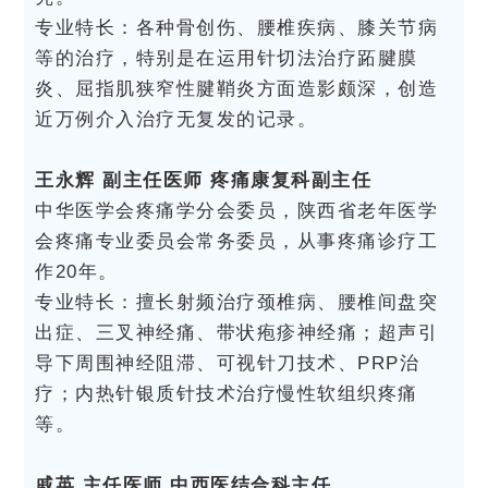
专业特长：各种骨创伤、腰椎疾病、膝关节病
等的治疗，特别是在运用针切法治疗跖腱膜
炎、屈指肌狭窄性腱鞘炎方面造影颇深，创造
近万例介入治疗无复发的记录。
王永辉 副主任医师 疼痛康复科副主任
中华医学会疼痛学分会委员，陕西省老年医学
会疼痛专业委员会常务委员，从事疼痛诊疗工
作20年。
专业特长：擅长射频治疗颈椎病、腰椎间盘突
出症、三叉神经痛、带状疱疹神经痛；超声引
导下周围神经阻滞、可视针刀技术、PRP治
疗；内热针银质针技术治疗慢性软组织疼痛
等。
戚英 主任医师 中西医结合科主任