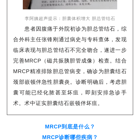
李阿姨超声提示：胆囊体积增大 胆总管结石
患者因腹痛于外院初诊为胆总管结石，综
合外科主任张锋刚通过病史与专科查体，发现
临床表现与胆总管结石不完全吻合，遂进一步
完善MRCP（磁共振胰胆管成像）检查。结合
MRCP精准排除胆总管病变，确诊为胆囊结石
颈部嵌顿伴急性胆囊炎。诊断明确后，考虑胆
囊可能已经化脓甚至坏疽，即刻安排急诊手
术。术中证实胆囊结石嵌顿伴坏疽。
MRCP到底是什么？
MRCP诊断哪些疾病？