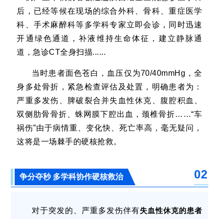
后，已经等候在现场的综合外科、骨科、重症医学
科、手术麻醉科等多学科专家立即会诊，同时迅速
开通绿色通道，补液维持生命体征，建立静脉通
道，
急诊
CT全身扫描......
当时患者
面色苍白，
血压仅为70/40mmHg，
全
身多处骨折，
紧急检查评估及处置，明确患者为
：
严重多发伤、脾破裂合并失血性休克、
腹腔积血、
双侧肋骨骨折、蛛网膜下腔出血，颈椎骨折……“车
祸伤”由于病情重、变化快、死亡率高，毫无疑问，
这将是一场棘手的硬核抢救。
02
争分夺秒 多学科协作硬核救治
对于突发的、严重多发伤伴有
失血性休克的患者