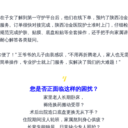
在子女了解到第一守护平台后，他们在线下单，预约了陕西冶金
服务。订单很快对接完成，
陕西冶金医院护士
准时上门，仔细检
规范完成护肤、贴膜、底盘粘贴等全套操作，还手把手向家属讲
耐心解答各类疑问。
方便了！” 王爷爷的儿子由衷感叹，“不用再折腾老人，家人也无
简单操作，专业护士就上门服务，实
解决了我们的大难题！
”
您是否正面临这样的困扰？
家里老人长期卧床，
褥疮换药搬动受罪？
术后出院造口底盘更换无从下手？
住院期间没人轮班，家属熬到身心俱疲？
长辈失能独居，日常缺少专人照护？