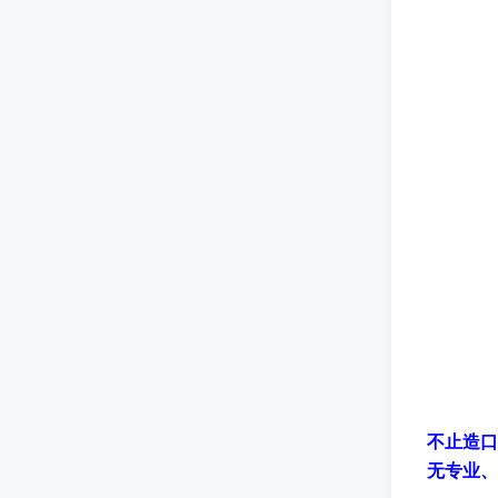
不止造口
无专业、