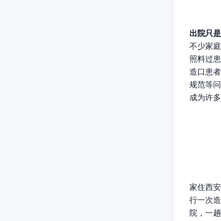
出院只是
不少家庭
照料过患
造口患者
规范等问
成为许多
家住
西安
行一次造
院，一趟