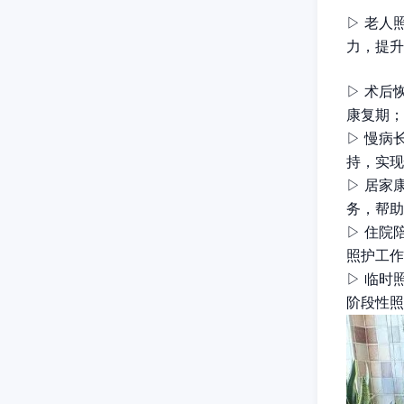
▷ 老人
力，提升
▷
术后
康复期；
▷
慢病
持，实现
▷
居家
务，帮助
▷
住院
照护工作
▷
临时
阶段性照