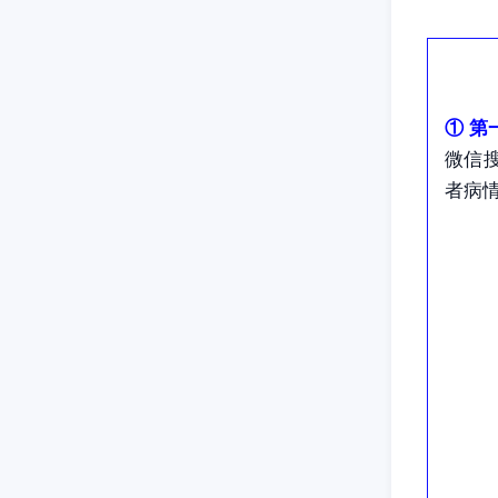
① 第
微信
者病