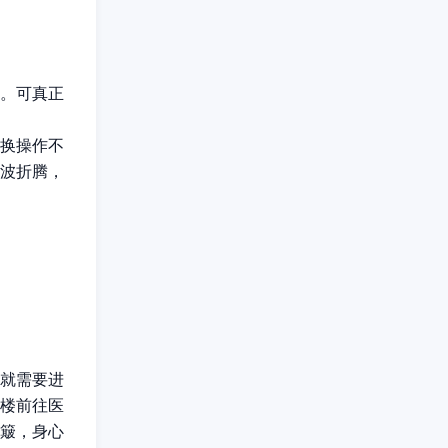
。可真正
换操作不
波折腾，
就需要进
楼前往医
簸，身心