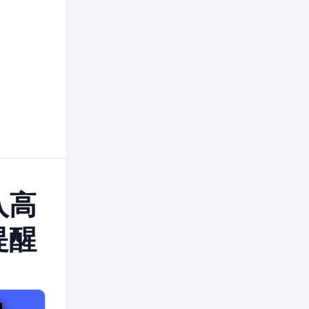
入高
提醒