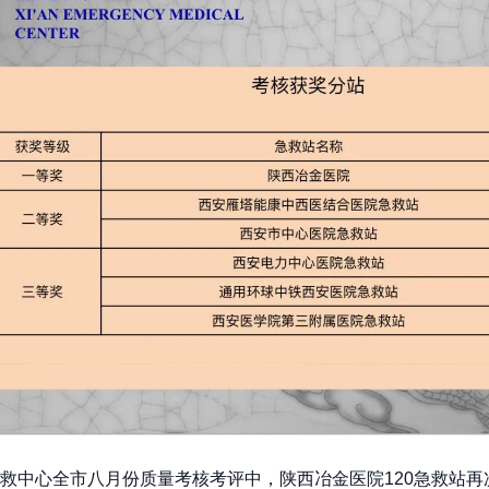
救中心全市八月份质量考核考评中，陕西冶金医院120急救站再