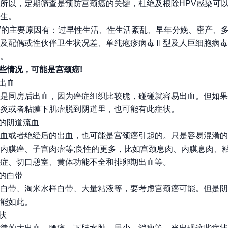
所以，定期筛查是预防宫颈癌的关键，杜绝及根除HPV感染可
生。
V的主要原因有：过早性生活、性生活紊乱、早年分娩、密产、
及配偶或性伙伴卫生状况差、单纯疱疹病毒Ⅱ型及人巨细胞病毒
。
这些情况，可能是宫颈癌!
性出血
是同房后出血，因为癌症组织比较脆，碰碰就容易出血。但如果
炎或者粘膜下肌瘤脱到阴道里，也可能有此症状。
常的阴道流血
血或者绝经后的出血，也可能是宫颈癌引起的。只是容易混淆的
内膜癌、子宫肉瘤等;良性的更多，比如宫颈息肉、内膜息肉、
症、切口憩室、黄体功能不全和排卵期出血等。
常的白带
白带、淘米水样白带、大量粘液等，要考虑宫颈癌可能。但是阴
能如此。
症状