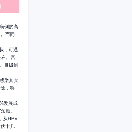
发病例的高
名。而同
症状，可通
左右。宫
级、Ⅲ级到
V感染其实
清除，称
0%发展成
宫颈癌。
从HPV
潜伏十几