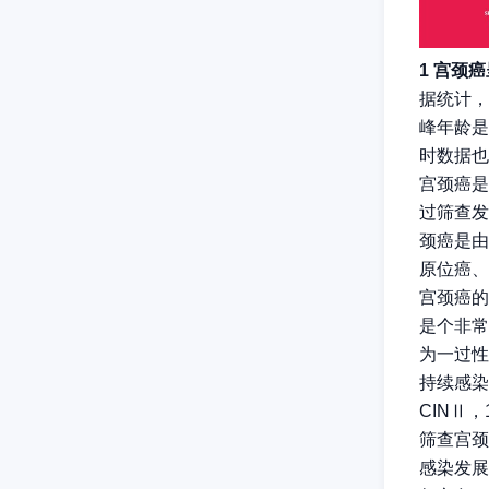
1 宫颈
据统计，
峰年龄是
时数据也
宫颈癌是
过筛查发
颈癌是由
原位癌、
宫颈癌的
是个非常
为一过性
持续感染
CINⅡ
筛查宫颈
感染发展