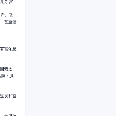
以阻断宫
多产、吸
，甚至遗
有宫颈息
因素太
粘膜下肌
道炎和宫