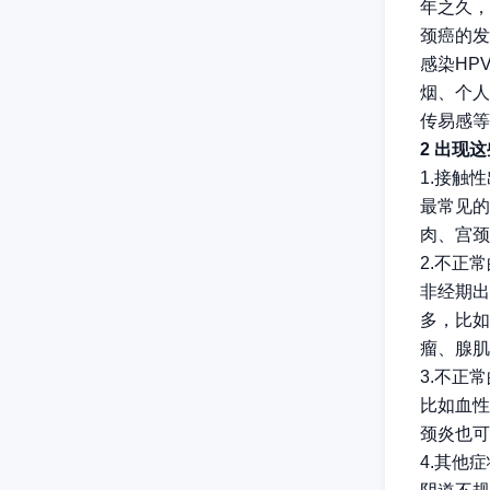
年之久，
颈癌的发
感染HP
烟、个人
传易感等
2 出现
1.接触
最常见的
肉、宫颈
2.不正
非经期出
多，比如
瘤、腺肌
3.不正
比如血性
颈炎也可
4.其他