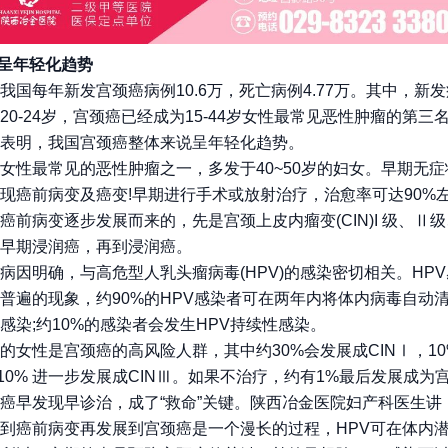
癌呈年轻化趋势
我国每年新发宫颈癌病例10.6万，死亡病例4.77万。其中，新
20-24岁，宫颈癌已经成为15-44岁女性最常见恶性肿瘤的第三
表明，我国宫颈癌整体来说呈年轻化趋势。
女性最常见的恶性肿瘤之一，多发于40~50岁的妇女。早期无
现癌前病变及癌变!早期进行手术或放射治疗，治愈率可达90%
癌前病变逐步发展而来的，先是宫颈上皮内瘤变(CIN)I 级、Ⅱ
早期浸润癌，再到浸润癌。
病因明确，与高危型人乳头瘤病毒(HPV)的感染密切相关。HP
普遍的现象，约90%的HPV感染者可在两年内将体内病毒自动
感染;约10%的感染者会发生HPV持续性感染。
的女性是宫颈癌的高风险人群，其中约30%会发展成CINⅠ，1
，10% 进一步发展成CINⅢ。如果不治疗，约有1%最后发展成为
癌早发现早诊治，成了“救命”关键。陕西冶金医院妇产科医生讲，
到癌前病变再发展到宫颈癌是一个漫长的过程，HPV可在体内