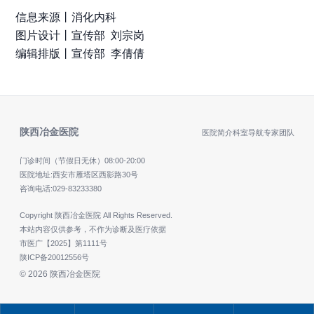
信息来源丨消化内科
图片设计丨
宣传部 刘宗岗
编辑排版丨宣传部 李倩倩
陕西冶金医院
医院简介
科室导航
专家团队
门诊时间（节假日无休）
08:00-20:00
医院地址:西安市雁塔区西影路30号
咨询电话:
029-83233380
Copyright 陕西冶金医院 All Rights Reserved.
本站内容仅供参考，不作为诊断及医疗依据
市医广【2025】第1111号
陕ICP备20012556号
© 2026 陕西冶金医院