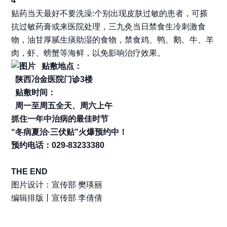
4
贴药当天最好不要洗澡:个别出现皮肤过敏的患者，可搽
抗过敏药膏或来医院处理，三九灸当日禁食生冷刺激食
物，油甘厚腻生痰助湿的食物，禁食鸡、鸭、鹅、牛、羊
肉，虾、螃蟹等海鲜，以免影响治疗效果。
贴敷地点：
陕西冶金医院门诊3楼
贴敷时间：
周一至周五全天、周六上午
抓住一年中治病的最佳时节
“冬病夏治·三伏贴”火爆预约中！
预约电话：029-83233380
THE END
图片设计：宣传部 樊瑛丽
编辑排版丨宣传部 李倩倩