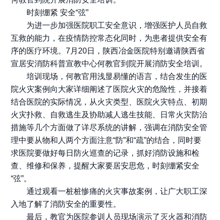
时刻绷紧 安全“弦”
为进一步加强医院职工安全意识，增强医护人员自救
互救的能力，在疫情防控常态化同时，为患者提供安全有
序的医疗环境。7月20日，陕西冶金医院特别邀请陕西省
宣居安消防科普宣教中心何教官到院开展消防安全培训。
培训现场，何教官用浅显易懂的语言，结合发生的医
院火灾案例向大家详细阐述了医院火灾的危险性，并接着
结合医院的实际情况，从火灾类型、医院火灾特点、初期
火灾扑救、自救逃生及协助减人逃生技能、日常火灾防治
措施等几个方面做了详尽系统的讲解，强调在消防安全管
理中要从物和人两个方面注意“防”和“疏”的结合，同时要
求医院要做好每日防火巡查的记录，抓好消防设施和检
查、维修和保养，提醒大家要居安思危，时刻绷紧安全
“弦”。
通过观看一桩桩惨痛的火灾事故案例，让广大职工深
入地了解了消防安全的重要性。
最后，教官为医院参训人员现场演示了灭火器和消防