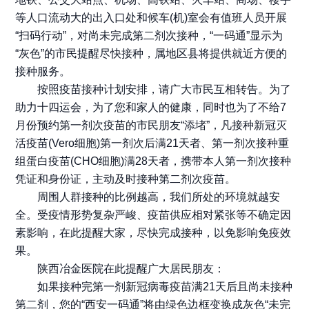
等人口流动大的出入口处和候车(机)室会有值班人员开展
“扫码行动”，对尚未完成第二剂次接种，“一码通”显示为
“灰色”的市民提醒尽快接种，属地区县将提供就近方便的
接种服务。
按照疫苗接种计划安排，请广大市民互相转告。为了
助力十四运会，为了您和家人的健康，同时也为了不给7
月份预约第一剂次疫苗的市民朋友“添堵”，凡接种新冠灭
活疫苗(Vero细胞)第一剂次后满21天者、第一剂次接种重
组蛋白疫苗(CHO细胞)满28天者，携带本人第一剂次接种
凭证和身份证，主动及时接种第二剂次疫苗。
周围人群接种的比例越高，我们所处的环境就越安
全。受疫情形势复杂严峻、疫苗供应相对紧张等不确定因
素影响，在此提醒大家，尽快完成接种，以免影响免疫效
果。
陕西冶金医院在此提醒广大居民朋友：
如果接种完第一剂新冠病毒疫苗满21天后且尚未接种
第二剂，您的“西安一码通”将由绿色边框变换成灰色“未完