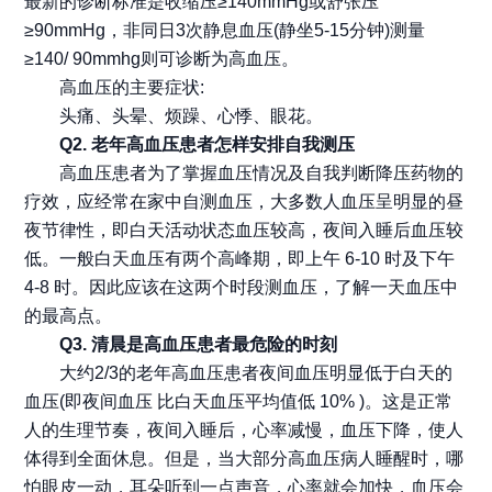
最新的诊断标准是收缩压≥140mmHg或舒张压
≥90mmHg，非同日3次静息血压(静坐5-15分钟)测量
≥140/ 90mmhg则可诊断为高血压。
高血压的主要症状:
头痛、头晕、烦躁、心悸、眼花。
Q2. 老年高血压患者怎样安排自我测压
高血压患者为了掌握血压情况及自我判断降压药物的
疗效，应经常在家中自测血压，大多数人血压呈明显的昼
夜节律性，即白天活动状态血压较高，夜间入睡后血压较
低。一般白天血压有两个高峰期，即上午 6-10 时及下午
4-8 时。因此应该在这两个时段测血压，了解一天血压中
的最高点。
Q3. 清晨是高血压患者最危险的时刻
大约2/3的老年高血压患者夜间血压明显低于白天的
血压(即夜间血压 比白天血压平均值低 10% )。这是正常
人的生理节奏，夜间入睡后，心率减慢，血压下降，使人
体得到全面休息。但是，当大部分高血压病人睡醒时，哪
怕眼皮一动，耳朵听到一点声音，心率就会加快，血压会