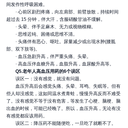
间发作性呼吸困难。
· 心前区剧烈疼痛，向左肩部、前臂放散，持续时间
超过去 15 分钟，伴大汗，含服硝酸甘油不缓解。
· 头晕、伴手足麻木、无力或视物模糊。
· 思维迟钝、困倦或思维不清。
· 头痛伴有恶心、呕吐。尿量减少或出现水肿(腰胝
部、双下肢等)。
· 血压急剧升高，伴严重头痛、头晕。
· 高血压伴血糖升高，血脂升高，血尿酸升高等。
Q5.老年人高血压用药的6个误区
误区一：没有感觉，就没有问题。
血压升高后会感觉头痛、头晕、耳鸣、失眠等。但有
些人却没感觉，这如同温水煮青蛙，慢慢升高反而不难受
了。没有感觉不等于没有危害，等发生了心梗、脑梗、脑
出血的时候，可能已经晚了。所以，血压升高，无论有没
有感觉都应该用药。
误区二：降压药不能随便吃，一旦吃了就断不了。