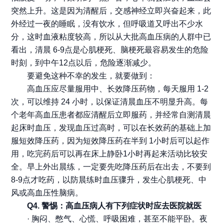
突然上升。这是因为清醒后，交感神经立即兴奋起来，此
外经过一夜的睡眠，没有饮水，但呼吸道又呼出不少水
分，这时血液粘度较高，所以从大批高血压病的人群中已
看出，清晨 6-9点是心肌梗死、脑梗死最容易发生的危险
时刻，到中午12点以后，危险逐渐减少。
要避免这种不幸的发生，就要做到：
高血压应尽量服用中、长效降压药物，每天服用 1-2
次，可以维持 24 小时，以保证清晨血压不明显升高。每
个老年高血压患者都应清醒后立即服药，并经常自测清晨
起床时血压，发现血压过高时，可以在长效药的基础上加
服短效降压药，因为短效降压药在半到 1小时后可以起作
用，吃完药后可以再在床上静卧1小时再起来活动比较安
全。早上外出晨练，一定要先吃降压药后在出去，不要到
8-9点才吃药，以防晨练时血压骤升，发生心肌梗死、中
风或高血压性脑病。
Q4. 警惕：高血压病人有下列症状时应去医院就医
· 胸闷、憋气、心慌、呼吸困难，甚至不能平卧。夜