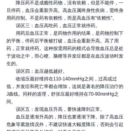
降压药不是成瘾性药物，没有依赖，但是不能停，一
旦停药，血压会重新升高。高血压属终身性疾病，需终身
用药控制。不是药有依赖性，而是高血压有“依赖性”。
误区三：血压高吃药，血压正常就停药。
用药后血压正常，是药物作用的结果，是药物控制下
的平衡，停药后平衡被打破，血压会重新升高。高了用
药，正常就停药。这种按需用药的模式会导致血压总是处
于波动之中，而心梗、脑梗等并发症都是在血压波动时发
生的。
误区四：血压越低越好。
收缩压最好维持在110-140mmHg之间，过高或过
低，并发症和死亡率都会增加，这就是著名的降压治疗的
J曲线。同样的道理，舒张压最好维持在70-90mmHg之
间。
误区五：发现血压升高，要快速降到正常。
血压是逐渐升高的，降压也要逐渐下降。除了高血压
危象等紧急情况外，不建议快速大幅度降压，否则会引起