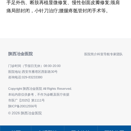
手足外伤、断肢再植显微修复、慢性创面皮瓣修复;颈肩
痛局部封闭，小针刀治疗;腰腿疼骶管封闭手术等。
陕西冶金医院
医院简介
科室导航
专家团队
门诊时间（节假日无休）
08:00-20:00
医院地址:西安市雁塔区西影路30号
咨询电话:
029-83233380
Copyright 陕西冶金医院 All Rights Reserved.
本站内容仅供参考，不作为诊断及医疗依据
市医广【2025】第1111号
陕ICP备20012556号
© 2026 陕西冶金医院