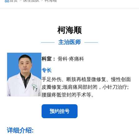
首页
医生团队
柯海顺
柯海顺
主治医师
科室：
骨科·疼痛科
专长
手足外伤、断肢再植显微修复、慢性创面
皮瓣修复;颈肩痛局部封闭，小针刀治疗;
腰腿疼骶管封闭手术等。
预约挂号
详细介绍: